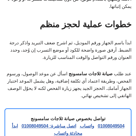
يمكن إثباتها.
خطوات عملية لحجز منظم
ابدأ باسم الجهاز ورقم الموديل، ثم اشرح ضعف التبريد واذكر درجة
الضبط. أرفق صورة واضحة للكود أو موضع التسرب إن وُجد، وحدد
العنوان ورقم التواصل والوقت المناسب للزيارة.
عند طلب
صيانة ثلاجات سامسونج
اسأل عن موعد الوصول، ورسوم
الفحص، وطريقة اعتماد أي تكلفة إضافية، وهل يشمل الموعد اختبار
الجهاز أمامك. الحجز الجيد يجهز زيارة الفحص لكنه لا يحوّل الوصف
الهاتفي إلى تشخيص نهائي.
تواصل بخصوص صيانة ثلاجات سامسونج
01008049504
واتساب
اتصل مباشرة: 01008049504
ابدأ
محادثة واتساب