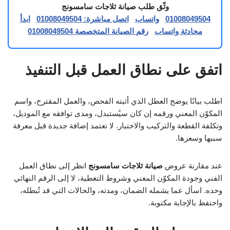
وثّق طلب صيانة ثلاجات سامسونج
01008049504
واتساب
اتصل مباشرة: 01008049504
ابدأ
محادثة واتساب
رقم الصيانة المتخصصة 01008049504
اتفق على نطاق العمل قبل التنفيذ
اطلب بيانًا يوضح العطل الذي أثبته الفحص، والعمل المقترح، واسم
المكوّن المعني ورقمه إن كان سيُستبدل، ومدى توافقه مع الموديل،
وتكلفة القطعة والتركيب والاختبار. لا تعتمد إضافة جديدة قبل معرفة
سببها وسعرها.
عند مقارنة عروض
صيانة ثلاجات سامسونج
انظر إلى نطاق العمل
الفني وجودة المكوّن المعني وشروط التغطية، لا إلى الرقم النهائي
وحده. اسأل عما يشمله الضمان، ومدته، والحالات التي قد تُبطله،
واحتفظ بالإجابة مكتوبة.