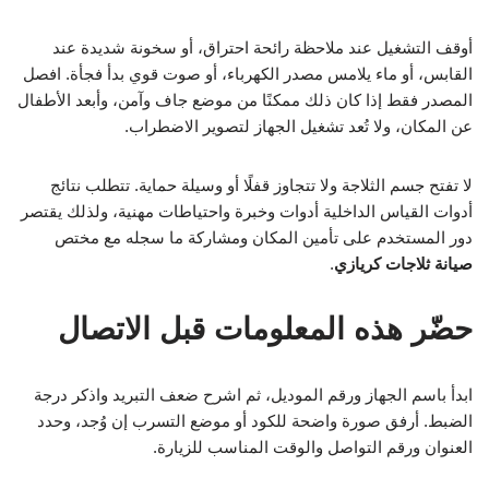
أوقف التشغيل عند ملاحظة رائحة احتراق، أو سخونة شديدة عند
القابس، أو ماء يلامس مصدر الكهرباء، أو صوت قوي بدأ فجأة. افصل
المصدر فقط إذا كان ذلك ممكنًا من موضع جاف وآمن، وأبعد الأطفال
عن المكان، ولا تُعد تشغيل الجهاز لتصوير الاضطراب.
لا تفتح جسم الثلاجة ولا تتجاوز قفلًا أو وسيلة حماية. تتطلب نتائج
أدوات القياس الداخلية أدوات وخبرة واحتياطات مهنية، ولذلك يقتصر
دور المستخدم على تأمين المكان ومشاركة ما سجله مع مختص
صيانة ثلاجات كريازي
.
حضّر هذه المعلومات قبل الاتصال
ابدأ باسم الجهاز ورقم الموديل، ثم اشرح ضعف التبريد واذكر درجة
الضبط. أرفق صورة واضحة للكود أو موضع التسرب إن وُجد، وحدد
العنوان ورقم التواصل والوقت المناسب للزيارة.