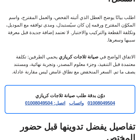
اطلب بيانًا يوضح العطل الذي أثبته الفحص، والعمل المقترح، واسم
المكوّن المقترح ورقمه إن كان سيُستبدل، ومدى توافقه مع الموديل،
وتكلفة القطعة والتركيب والاختبار. لا تعتمد إضافة جديدة قبل معرفة
سببها وسعرها.
الاتفاق الواضح في
صيانة ثلاجات كريازي
يحمي الطرفين: تكلفة
معتمدة قبل التنفيذ، وجزء معلوم المصدر، وتجربة نهائية، ومستند
يصف ما تم. السعر المنخفض مع نطاق غامض ليس مقارنة عادلة.
دوّن بدقة طلب صيانة ثلاجات كريازي
01008049504
واتساب
اتصل: 01008049504
تفاصيل يفضل تدوينها قبل حضور
المختص