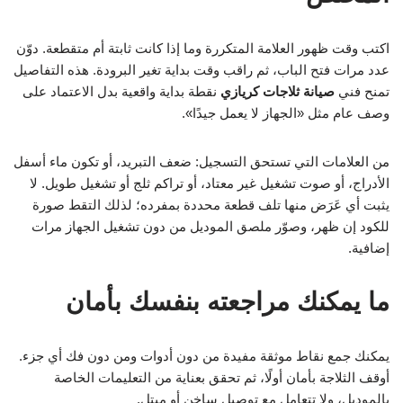
اكتب وقت ظهور العلامة المتكررة وما إذا كانت ثابتة أم متقطعة. دوّن
عدد مرات فتح الباب، ثم راقب وقت بداية تغير البرودة. هذه التفاصيل
تمنح فني
صيانة ثلاجات كريازي
نقطة بداية واقعية بدل الاعتماد على
وصف عام مثل «الجهاز لا يعمل جيدًا».
من العلامات التي تستحق التسجيل: ضعف التبريد، أو تكون ماء أسفل
الأدراج، أو صوت تشغيل غير معتاد، أو تراكم ثلج أو تشغيل طويل. لا
يثبت أي عَرَض منها تلف قطعة محددة بمفرده؛ لذلك التقط صورة
للكود إن ظهر، وصوّر ملصق الموديل من دون تشغيل الجهاز مرات
إضافية.
ما يمكنك مراجعته بنفسك بأمان
يمكنك جمع نقاط موثقة مفيدة من دون أدوات ومن دون فك أي جزء.
أوقف الثلاجة بأمان أولًا، ثم تحقق بعناية من التعليمات الخاصة
بالموديل، ولا تتعامل مع توصيل ساخن أو مبتل.