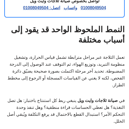
تواصل بخصوص صيانة ثلاجات وايت ويل
01008049504
واتساب
اتصل: 01008049504
النمط الملحوظ الواحد قد يقود إلى
أسباب مختلفة
تعمل الثلاجة عبر مراحل مترابطة تشمل قياس الحرارة، وتشغيل
منظومة التبريد، وتوزيع الهواء، ثم التوقف عند الوصول إلى الدرجة
المضبوطة. تحديد آخر مرحلة اكتملت بصورة صحيحة يضيّق دائرة
الفحص، لكنه لا يغني عن القياسات المسجلة أو الرجوع إلى مخطط
الطراز.
في
صيانة ثلاجات وايت ويل
ينبغي ربط كل استنتاج باختبار: هل تصل
التغذية؟ هل تعطي الحساسات قراءة منطقية؟ وهل تنفذ وحدة
التحكم الأمر؟ استبدال القطع بالاحتمال قد يرفع التكلفة ويُبقي أصل
الخلل.