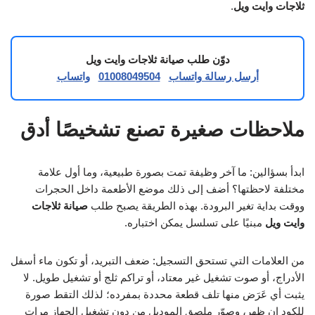
ثلاجات وايت ويل
.
دوّن طلب صيانة ثلاجات وايت ويل
أرسل رسالة واتساب
01008049504
واتساب
ملاحظات صغيرة تصنع تشخيصًا أدق
ابدأ بسؤالين: ما آخر وظيفة تمت بصورة طبيعية، وما أول علامة
مختلفة لاحظتها؟ أضف إلى ذلك موضع الأطعمة داخل الحجرات
ووقت بداية تغير البرودة. بهذه الطريقة يصبح طلب
صيانة ثلاجات
وايت ويل
مبنيًا على تسلسل يمكن اختباره.
من العلامات التي تستحق التسجيل: ضعف التبريد، أو تكون ماء أسفل
الأدراج، أو صوت تشغيل غير معتاد، أو تراكم ثلج أو تشغيل طويل. لا
يثبت أي عَرَض منها تلف قطعة محددة بمفرده؛ لذلك التقط صورة
للكود إن ظهر، وصوّر ملصق الموديل من دون تشغيل الجهاز مرات