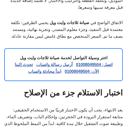
الموديل، وتكلفة القطعة والتركيب والاختبار. لا تعتمد إضافة جديدة
قبل معرفة سببها وسعرها.
الاتفاق الواضح في
صيانة ثلاجات وايت ويل
يحمي الطرفين: تكلفة
معتمدة قبل التنفيذ، وجزء معلوم المصدر، وتجربة نهائية، ومستند
يصف ما تم. السعر المنخفض مع نطاق غامض ليس مقارنة عادلة.
اختر وسيلة التواصل لخدمة صيانة ثلاجات وايت ويل
اتصل: 01008049504
أرسل رسالة واتساب
تحدث إلينا
الآن: 01008049504
ابدأ محادثة واتساب
اختبار الاستلام جزء من الإصلاح
بعد الانتهاء، يجب أن يكون الاختبار قريبًا من الاستخدام الحقيقي:
متابعة استقرار البرودة في الحجرتين، وإحكام الباب، وتصريف الماء،
وطبيعة صوت التشغيل خلال مدة كافية. ابدأ من النمط الملحوظ الذي