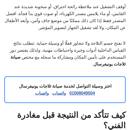
أوقف التشغيل عند ملاحظة رائحة احتراق، أو سخونة شديدة عند
القابس، أو ماء يلامس مصدر الكهرباء، أو صوت قوي بدأ فجأة. افصل
المصدر فقط إذا كان ذلك ممكنًا من موضع جاف وآمن، وأبعد الأطفال
عن المكان، ولا تُعد تشغيل الجهاز لتصوير المؤشر.
لا تفتح جسم الثلاجة ولا تتجاوز قفلًا أو وسيلة حماية. تتطلب نتائج
القياس الداخلية أدوات وخبرة واحتياطات مهنية، ولذلك يقتصر دور
المستخدم على تأمين المكان ومشاركة ما سجله مع مختص
صيانة
ثلاجات يونيفرسال
.
اختر وسيلة التواصل لخدمة صيانة ثلاجات يونيفرسال
01008049504
واتساب
واتساب
كيف تتأكد من النتيجة قبل مغادرة
الفني؟