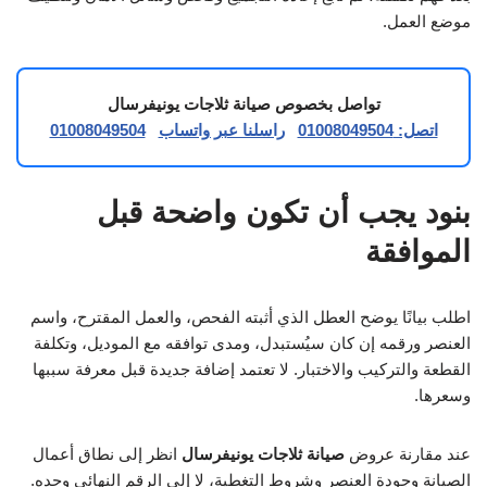
موضع العمل.
تواصل بخصوص صيانة ثلاجات يونيفرسال
اتصل: 01008049504
راسلنا عبر واتساب
01008049504
بنود يجب أن تكون واضحة قبل
الموافقة
اطلب بيانًا يوضح العطل الذي أثبته الفحص، والعمل المقترح، واسم
العنصر ورقمه إن كان سيُستبدل، ومدى توافقه مع الموديل، وتكلفة
القطعة والتركيب والاختبار. لا تعتمد إضافة جديدة قبل معرفة سببها
وسعرها.
عند مقارنة عروض
صيانة ثلاجات يونيفرسال
انظر إلى نطاق أعمال
الصيانة وجودة العنصر وشروط التغطية، لا إلى الرقم النهائي وحده.