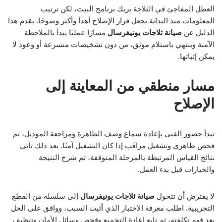
العطل المفاجئ في الثلاجة يربك برنامج البيت، لكن ترتيب
المعلومات منذ البداية يجعل قرار الإصلاح أهدأ وأكثر وضوحًا. يقدم هذا
الدليل عن
صيانة ثلاجات يونيفرسال
مسارًا عمليًا يبدأ بالملاحظة
الآمنة وينتهي باستلام موثق، من دون تشخيصات متسرعة أو وعود لا
يمكن إثباتها.
مسار منطقي من المعاينة إلى
الإصلاح
تبدأ حضور الفني بإعادة سماع وصف الظاهرة ومراجعة الموديل، ثم
فحص ظاهري وتشغيل مراقَب إذا كان التشغيل آمنًا. بعد ذلك تأتي
نتائج القياس المرتبطة بالمرحلة المتوقفة، ثم شرح النتيجة
والخيارات قبل بدء العمل.
لا يفترض أن تتحول
صيانة ثلاجات يونيفرسال
إلى سلسلة من القطع
التجريبية. اطلب معرفة الاختبار الذي أثبت السبب، ووافق على الحل
بعد فهم تكلفته، ثم تابع إعادة التجميع وفحص وسائل الأمان وتنظيف