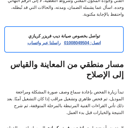
الفني وجودة المكوّن المعني وشروط التغطية، لا إلى الرقم النهائي
وحده. اسأل عما يشمله الضمان، ومدته، والحالات التي قد تُبطله،
واحتفظ بالإجابة مكتوبة.
تواصل بخصوص صيانة ديب فريزر كريازي
اتصل: 01008049504
راسلنا عبر واتساب
مسار منطقي من المعاينة والقياس
إلى الإصلاح
تبدأ زيارة الفحص بإعادة سماع وصف صورة المشكلة ومراجعة
الموديل، ثم فحص ظاهري وتشغيل مراقَب إذا كان التشغيل آمنًا. بعد
ذلك تأتي القراءات الفنية المرتبطة بالمرحلة المتوقفة، ثم شرح
النتيجة والخيارات قبل بدء العمل.
لا يفترض أن تتحول
صيانة ديب فريزر كريازي
إلى سلسلة من القطع