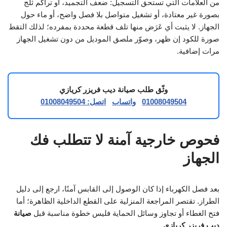
من العلامات التي تستحق التسجيل: ضعف التجميد، أو تراكم ثلج
بصورة غير معتادة، أو تشغيل متواصل بلا فصل واضح، أو ماء حول
الجهاز. لا يثبت أي عَرَض منها تلف قطعة محددة بمفرده؛ لذلك التقط
صورة للكود إن ظهر، وصوّر ملصق الموديل من دون تشغيل الجهاز
مرات إضافية.
وثّق طلب صيانة ديب فريزر كريازي
01008049504
واتساب
اتصل: 01008049504
فحوص خارجية آمنة لا تتطلب فك
الجهاز
بعد فصل الكهرباء إذا كان الوصول إلى القابس آمنًا، ارجع إلى دليل
الطراز. تقتصر المراجعة المنزلية على القطع الداخلية الظاهرة؛ أما
فتح الغطاء أو تجاوز وسائل الحماية فليس خطوة مناسبة قبل
صيانة
ديب فريزر كريازي
.