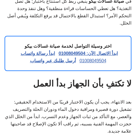
في
صيانة غسالات بيكو
ينبغي ربط كل استنتاج باختبار: هل تصل
التغذية؟ هل تعطي الحساسات قراءة منطقية؟ وهل تنفذ وحدة
التحكم الأمر؟ استبدال القطع بالاحتمال قد يرفع التكلفة ويُبقي أصل
الخلل.
اختر وسيلة التواصل لخدمة صيانة غسالات بيكو
ابدأ الاتصال الآن: 01008049504
ابدأ رسالة واتساب
01008049504
أرسل طلبك عبر واتساب
لا تكتفِ بأن الجهاز بدأ العمل
بعد الانتهاء، يجب أن يكون الاختبار قريبًا من الاستخدام الحقيقي:
تشغيل دورة قصيرة ومراقبة دخول الماء ودوران الحلة والتصريف
والعصر، مع التأكد من ثبات الجهاز وعدم التسرب. ابدأ من الخلل الذي
حجزت المهمة الفنية بسببه، ثم راقب ألا تكون الإصلاح قد صاحبتها
علامة جديدة.