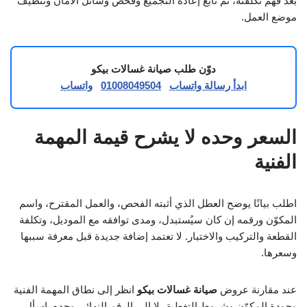
بعد فهم تكلفته، ثم تابع إعادة التجميع وفحص وسائل الأمان وتنظيف
موضع العمل.
دوّن طلب صيانة غسالات بيكو
ابدأ رسالة واتساب
01008049504
واتساب
السعر وحده لا يشرح قيمة المهمة
الفنية
اطلب بيانًا يوضح العطل الذي أثبته الفحص، والعمل المقترح، واسم
المكوّن ورقمه إن كان سيُستبدل، ومدى توافقه مع الموديل، وتكلفة
القطعة والتركيب والاختبار. لا تعتمد إضافة جديدة قبل معرفة سببها
وسعرها.
عند مقارنة عروض
صيانة غسالات بيكو
انظر إلى نطاق المهمة الفنية
وجودة المكوّن وشروط التغطية، لا إلى الرقم النهائي وحده. اسأل