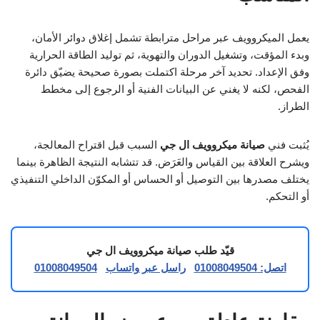
يعمل الميكروويف عبر مراحل مترابطة تشمل إغلاق دوائر الأمان،
وبدء المؤقت، وتشغيل الدوران والتهوية، ثم توليد الطاقة الحرارية
وفق الإعداد. تحديد آخر مرحلة اكتملت بصورة صحيحة يضيّق دائرة
الفحص، لكنه لا يغني عن البيانات الفنية أو الرجوع إلى مخطط
الطراز.
يُثبت فني
صيانة ميكروويف ال جي
السبب قبل اقتراح المعالجة،
ويشرح العلاقة بين القياس والعَرَض. قد تتشابه النتيجة الظاهرة بينما
يختلف مصدرها بين التوصيل أو الحساس أو المكوّن الداخلي التنفيذي
أو التحكم.
قيّد طلب صيانة ميكروويف ال جي
اتصل: 01008049504
راسل عبر واتساب
01008049504