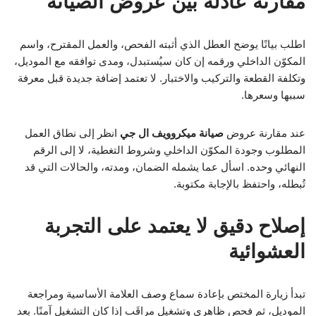
مقارنة عادلة بين عروض الصيانة
اطلب بيانًا يوضح العطل الذي أثبته الفحص، والعمل المقترح، واسم
المكوّن الداخلي ورقمه إن كان سيُستبدل، ومدى توافقه مع الموديل،
وتكلفة القطعة والتركيب والاختبار. لا تعتمد إضافة جديدة قبل معرفة
سببها وسعرها.
عند مقارنة عروض
صيانة ميكروويف ال جي
انظر إلى نطاق العمل
المطلوب وجودة المكوّن الداخلي وشروط التغطية، لا إلى الرقم
النهائي وحده. اسأل عما يشمله الضمان، ومدته، والحالات التي قد
تُبطله، واحتفظ بالإجابة مكتوبة.
إصلاح دقيق لا يعتمد على التجربة
العشوائية
تبدأ زيارة المختص بإعادة سماع وصف العلامة الأساسية ومراجعة
الموديل، ثم فحص ظاهري وتشغيل مراقَب إذا كان التشغيل آمنًا. بعد