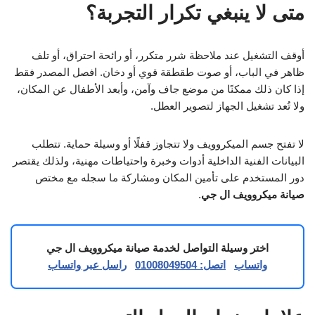
متى لا ينبغي تكرار التجربة؟
أوقف التشغيل عند ملاحظة شرر متكرر، أو رائحة احتراق، أو تلف
ظاهر في الباب، أو صوت طقطقة قوي أو دخان. افصل المصدر فقط
إذا كان ذلك ممكنًا من موضع جاف وآمن، وأبعد الأطفال عن المكان،
ولا تُعد تشغيل الجهاز لتصوير العطل.
لا تفتح جسم الميكروويف ولا تتجاوز قفلًا أو وسيلة حماية. تتطلب
البيانات الفنية الداخلية أدوات وخبرة واحتياطات مهنية، ولذلك يقتصر
دور المستخدم على تأمين المكان ومشاركة ما سجله مع مختص
صيانة ميكروويف ال جي
.
اختر وسيلة التواصل لخدمة صيانة ميكروويف ال جي
واتساب
اتصل: 01008049504
راسل عبر واتساب