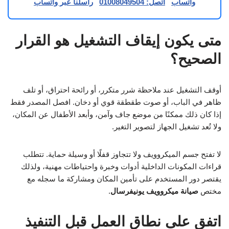
واتساب
اتصل: 01008049504
راسلنا عبر واتساب
متى يكون إيقاف التشغيل هو القرار
الصحيح؟
أوقف التشغيل عند ملاحظة شرر متكرر، أو رائحة احتراق، أو تلف
ظاهر في الباب، أو صوت طقطقة قوي أو دخان. افصل المصدر فقط
إذا كان ذلك ممكنًا من موضع جاف وآمن، وأبعد الأطفال عن المكان،
ولا تُعد تشغيل الجهاز لتصوير التغير.
لا تفتح جسم الميكروويف ولا تتجاوز قفلًا أو وسيلة حماية. تتطلب
قراءات المكونات الداخلية أدوات وخبرة واحتياطات مهنية، ولذلك
يقتصر دور المستخدم على تأمين المكان ومشاركة ما سجله مع
مختص
صيانة ميكروويف يونيفرسال
.
اتفق على نطاق العمل قبل التنفيذ