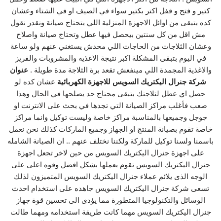
كتير و فتح و قفل اكتر بكتير سواء في الصيف او في الشتاء وعشان
كده بتبقى من اوائل الاجهزة المنزلية اللي بتحتاج صيانة ونقدر نقول
مش اقل من كل سنتين بيحصل فيها عطل وتحتاج صيانة واصلاح
وعشان الثلاجات من الحاجات اللي محدش يستغني عنهم ولو ساعة
في اليوم بتبقى المشكلة اكبر نتيجة الاغذيه والمشروبات والفريز
والاغذية المجمدة اللي مينفعش تقعد برة الثلاجة مدة طويلة .
عنوان
شركة جنرال اليكتريك السويس للاجهزة الكهربائية
عشان كده لو
حصل اي عطل لثلاجتك بتبقى محتاج حد يصلحها في الحال وهذا
صعب فأغلب مراكز الصيانة التي تجدها في بحث على الانترنت او
جوجل وجميعها بالمناسبة مراكز خاصة وليست توكيل وانما مراكز
خاصة تقوم بصيانة المنتج او الجهاز وجميع الماركات كذلك نحن نعمل
باسمنا ولسنا توكيل للماركة ولكننا نختلف عنهم .. ان الصيانة الشامله
على اجهزة جنرال اليكتريك السويس من حين لاخر تجعل اجهزة
جنرال اليكتريك السويس تقوم بعملها بشكل افضل وقوه اعلى على
الوجه الذى يلائم عملاء جنرال اليكتريك السويس المتميزون لذلك
تسعى شركة جنرال اليكتريك السويس جاهده على استخدام احدث
الوسائل والتكنولوجيا المتطورة مما يؤدى الى تحسين قوة جهاز
جنرال اليكتريك السويس مهما كانت طريقة استخدامه ومهما طالت