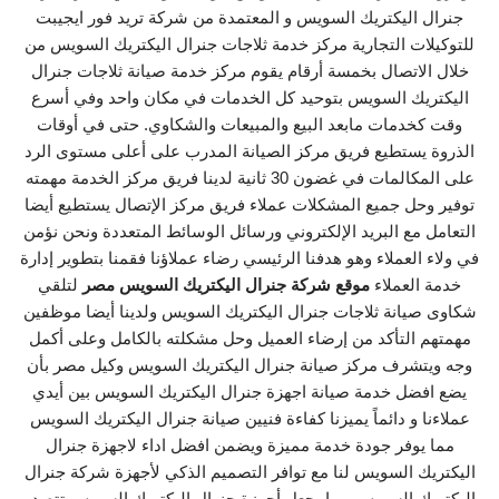
جنرال اليكتريك السويس و المعتمدة من شركة تريد فور ايجيبت
للتوكيلات التجارية مركز خدمة ثلاجات جنرال اليكتريك السويس من
خلال الاتصال بخمسة أرقام يقوم مركز خدمة صيانة ثلاجات جنرال
اليكتريك السويس بتوحيد كل الخدمات في مكان واحد وفي أسرع
وقت كخدمات مابعد البيع والمبيعات والشكاوي. حتى في أوقات
الذروة يستطيع فريق مركز الصيانة المدرب على أعلى مستوى الرد
على المكالمات في غضون 30 ثانية لدينا فريق مركز الخدمة مهمته
توفير وحل جميع المشكلات عملاء فريق مركز الإتصال يستطيع أيضا
التعامل مع البريد الإلكتروني ورسائل الوسائط المتعددة ونحن نؤمن
في ولاء العملاء وهو هدفنا الرئيسي رضاء عملاؤنا فقمنا بتطوير إدارة
خدمة العملاء
موقع شركة جنرال اليكتريك السويس مصر
لتلقي
شكاوى صيانة ثلاجات جنرال اليكتريك السويس ولدينا أيضا موظفين
مهمتهم التأكد من إرضاء العميل وحل مشكلته بالكامل وعلى أكمل
وجه ويتشرف مركز صيانة جنرال اليكتريك السويس وكيل مصر بأن
يضع افضل خدمة صيانة اجهزة جنرال اليكتريك السويس بين أيدي
عملاءنا و دائماً يميزنا كفاءة فنيين صيانة جنرال اليكتريك السويس
مما يوفر جودة خدمة مميزة ويضمن افضل اداء لاجهزة جنرال
اليكتريك السويس لنا مع توافر التصميم الذكي لأجهزة شركة جنرال
اليكتريك السويس مما يجعل أجهزة جنرال اليكتريك السويس تتصدر