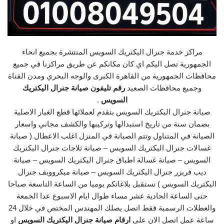
مراكز خدمة جنرال اليكتريك السويس المنتشرة بجميع انحاء
الجمهورية تصل اليكم اي كان مكانكم عن طريق مراكزنا في جميع
محافظات الجمهورية من القاهرة الكبرى والوجه البحري ومدن القناة
وجميع محافظات الصعيد
رقم تليفون صيانة جنرال اليكتريك
السويس
.
صيانة جنرال اليكتريك السويس بتقدم لعملائها قطع الغيار الاصلية
بضمان سنة من تاريخ استبدالها وتركيبها والكشف مجاني واسعار
الصيانة في المتناول وتتم الصيانة في المنزل اغلب الاعطال ( صيانة
غسالات جنرال اليكتريك السويس – صيانة ثلاجات جنرال اليكتريك
السويس – صيانة غسالة اطباق جنرال اليكتريك السويس – صيانة
ديب فريزر جنرال اليكتريك السويس – صيانة ميكروويف جنرال
اليكتريك السويس ) نستقبل بلاغاتكم يوميا من الساعة التاسعة صباحا
حتى الساعة الحادية عشر مساء طوال ايام الاسبوع عدا الجمعة
والعطلات الرسمية فقط اتصل يصلك المهندس المختص في خلال 24
ساعة عمل اتصل الان على
ارقام صيانة جنرال اليكتريك السويس
او