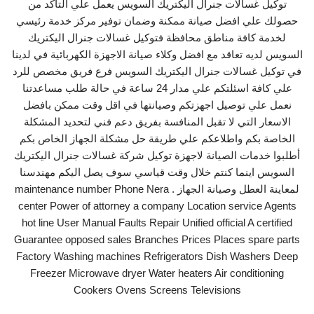
توكيل غسالات جنرال اليكتريك السويس يعمل علي التأكد من
حصولك علي افضل صيانة ممكنة وضمان توفير مركز خدمة رئيسي
لخدمة كافة مناطق محافظة فتوكيل غسالات جنرال اليكتريك
السويس لديه تعاقد مع افضل وكلاء صيانة الاجهزة الكهربائية في لدينا
في توكيل غسالات جنرال اليكتريك السويس فرع فريق مخصص للرد
علي كافة اسئلتكم علي مدار 24 ساعة في حالة طلب مساعدتنا
نعمل علي توصيل اجهزتكم وصيانتها في اقل وقت ممكن بافضل
الاسعار التي لا تقبل المنافسة بفريق دعم فني لتحديد المشكلة
الخاصة بكم واطلاعكم علي طريقة حل مشكلة الجهاز الخاص بكم
أطلبوا خدمات الصيانة لاجهزة توكيل شركة غسالات جنرال اليكتريك
السويس اينما كنتم خلال وقت قياسي سوف يصل اليكم مهندسنا
لمعاينة العطل وصيانة الجهاز . maintenance number Phone Nera
center Power of attorney a company Location service Agents
hot line User Manual Faults Repair Unified official A certified
Guarantee opposed sales Branches Prices Places spare parts
Factory Washing machines Refrigerators Dish Washers Deep
Freezer Microwave dryer Water heaters Air conditioning
Cookers Ovens Screens Televisions