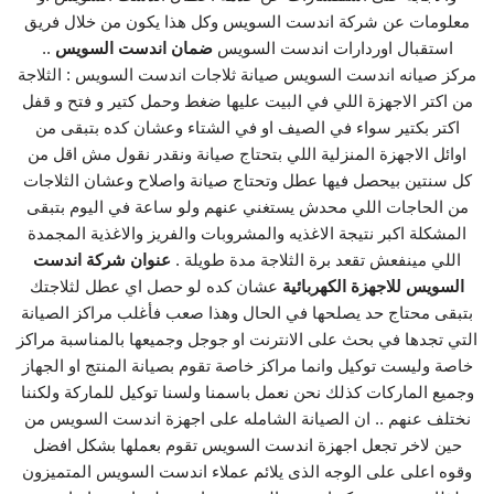
معلومات عن شركة اندست السويس وكل هذا يكون من خلال فريق
استقبال اوردارات اندست السويس
ضمان اندست السويس
..
مركز صيانه اندست السويس صيانة ثلاجات اندست السويس : الثلاجة
من اكتر الاجهزة اللي في البيت عليها ضغط وحمل كتير و فتح و قفل
اكتر بكتير سواء في الصيف او في الشتاء وعشان كده بتبقى من
اوائل الاجهزة المنزلية اللي بتحتاج صيانة ونقدر نقول مش اقل من
كل سنتين بيحصل فيها عطل وتحتاج صيانة واصلاح وعشان الثلاجات
من الحاجات اللي محدش يستغني عنهم ولو ساعة في اليوم بتبقى
المشكلة اكبر نتيجة الاغذيه والمشروبات والفريز والاغذية المجمدة
اللي مينفعش تقعد برة الثلاجة مدة طويلة .
عنوان شركة اندست
السويس للاجهزة الكهربائية
عشان كده لو حصل اي عطل لثلاجتك
بتبقى محتاج حد يصلحها في الحال وهذا صعب فأغلب مراكز الصيانة
التي تجدها في بحث على الانترنت او جوجل وجميعها بالمناسبة مراكز
خاصة وليست توكيل وانما مراكز خاصة تقوم بصيانة المنتج او الجهاز
وجميع الماركات كذلك نحن نعمل باسمنا ولسنا توكيل للماركة ولكننا
نختلف عنهم .. ان الصيانة الشامله على اجهزة اندست السويس من
حين لاخر تجعل اجهزة اندست السويس تقوم بعملها بشكل افضل
وقوه اعلى على الوجه الذى يلائم عملاء اندست السويس المتميزون