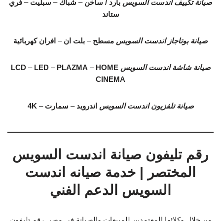
صيانة تكييف اندست السويس
بارد / ساخن
–
شباك
–
سبليت
–
فري
ستاند
صيانة بوتاجاز اندست السويس
مسطح
–
بلت ان
–
افران كهربائية
صيانة شاشة اندست السويس
HOME
–
PLAZMA
–
LED
–
LCD
CINEMA
صيانة تلفزيون اندست السويس
اندرويد
–
سمارت
–
4K
رقم تليفون صيانة اندست السويس
المختصر | خدمة صيانه اندست
السويس الدعم الفني
من خلال وكلائها المعتمدين للمبيعات والصيانة في مصر. رقم تليفون