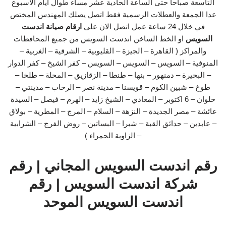
التاسعة صباحا حتى الساعة الحادية عشر مساء طوال ايام الاسبوع
عدا الجمعة والعطلات الرسمية فقط اتصل يصلك المهندس المختص
في خلال 24 ساعة عمل اتصل الان على
ارقام صيانة اندست
السويس
او الخط الساخن اندست السويس من جميع المحافظات
والمراكز ( القاهرة – الجيزة – القليوبية – الشرقية – الغربية –
المنوفية – السويس – السويس – السويس – كفر الشيخ – كفر الدوار
– البحيرة – دمنهور – بنها – طنطا – الزقازيق – المحلة – طلخا –
طوخ – شبين الكوم – قويسنا – مدينة نصر – الرحاب – مدينتي –
حلوان – 6 اكتوبر – المعادي – الشيخ زايد – الهرم – فيصل – السيدة
عائشة – مصر الجديدة – النزهة – السلام – المرج – المطرية – بولاق
– عابدين – حدائق القبة – شبرا – البساتين – روض الفرج – الشرابية
– الزاوية الحمراء )
رقم اندست السويس المجاني | رقم
شركة اندست السويس | رقم
اندست السويس الموحد