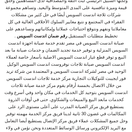
ولكنها السبيل الرئيسي لبث الثقة والمصداقية لدى المساهمين وخلق
قيمة وميزة تنافسية على المدى المتوسط والبعيد. وتساهم مجموعة
شركات ثلاجة اندست السويس أيضًا في حل كثير من مشكلات
الفقراء في المجتمع و نتبع معايير السلوك الأخلاقي العالية في كل
معاملاتنا ونفهم ونتوقع احتياجات عملائنا وإمكانياتهم ونساعدهم على
تخطيط متطلبات المستقبل
رقم ضمان اندست السويس
.
صيانة اندست السويس في مصر تقدم خدمة صيانة اجهزة اندست
السويس المنزلية و توفير خدمة تجديد الضمان و خدمات صيانة ما بعد
البيع و توفر قطع غيار اندست السويس الاصلية بأسعار خاصة لعملاء
اندست السويس صيانة ثلاجات نوفروست اندست السويس الوكيل
الوحيد في مصر لشركة اندست السويس و المعتمدة من شركة تريد
فور ايجيبت للتوكيلات التجارية مركز خدمة ثلاجات اندست السويس
من خلال الاتصال بخمسة أرقام يقوم مركز خدمة صيانة ثلاجات
اندست السويس بتوحيد كل الخدمات في مكان واحد وفي أسرع وقت
كخدمات مابعد البيع والمبيعات والشكاوي. حتى في أوقات الذروة
يستطيع فريق مركز الصيانة المدرب على أعلى مستوى الرد على
المكالمات في غضون 30 ثانية لدينا فريق مركز الخدمة مهمته توفير
وحل جميع المشكلات عملاء فريق مركز الإتصال يستطيع أيضا التعامل
مع البريد الإلكتروني ورسائل الوسائط المتعددة ونحن نؤمن في ولاء